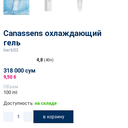
Canassens охлаждающий
гель
herb03
4,8
(40×)
318 000 сум
9,50 б
Объем
100 ml
Доступность:
на складе
в корзину