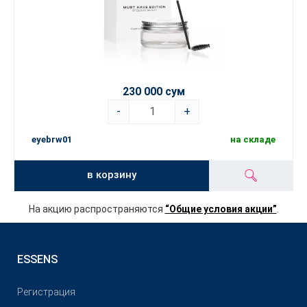
230 000 сум
-
+
eyebrw01
на складе
в корзину
На акцию распространяются
“Общие условия акции”
.
ESSENS
Pегистрация