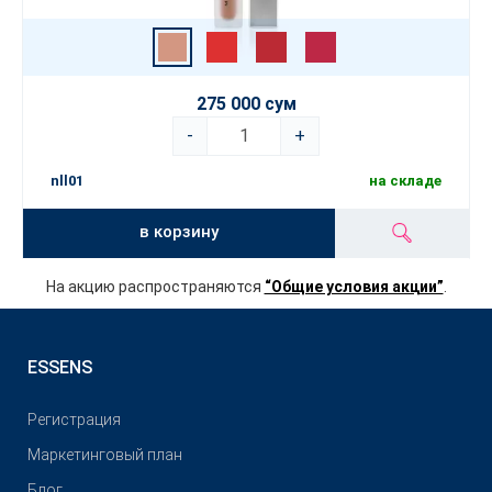
275 000 сум
-
+
nll01
на складе
в корзину
На акцию распространяются
“Общие условия акции”
.
ESSENS
Pегистрация
Маркетинговый план
Блог