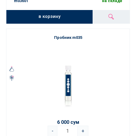
m03601
на складе
в корзину
Пробник m035
6 000 сум
-
+