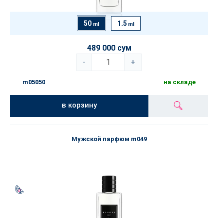
50
1.5
ml
ml
489 000 сум
-
+
m05050
на складе
в корзину
Мужской парфюм m049