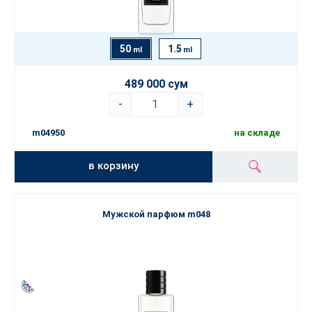
50
1.5
ml
ml
489 000 сум
-
+
m04950
на складе
в корзину
Мужской парфюм m048