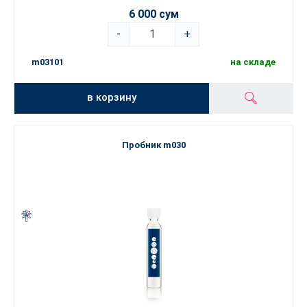
6 000 сум
-
+
m03101
на складе
в корзину
Пробник m030