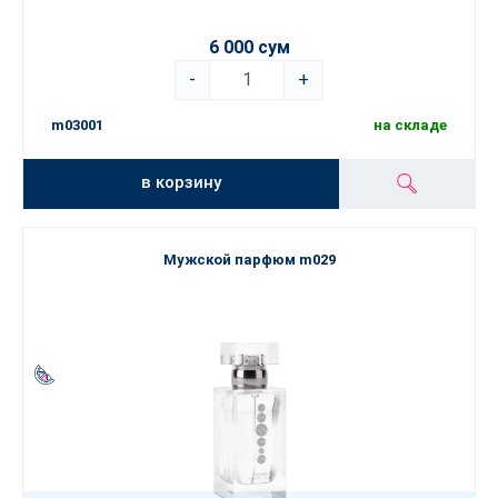
6 000 сум
-
+
m03001
на складе
в корзину
Мужской парфюм m029