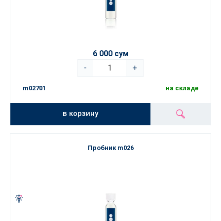
6 000 сум
-
+
m02701
на складе
в корзину
Пробник m026