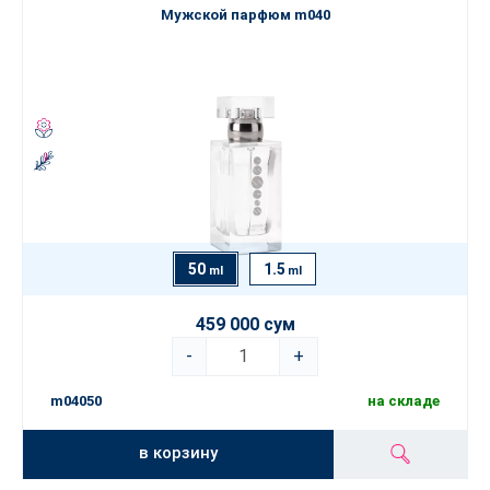
Мужской парфюм m040
50
1.5
ml
ml
459 000 сум
-
+
m04050
на складе
в корзину