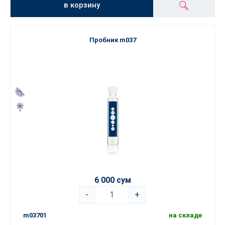
в корзину
Пробник m037
6 000 сум
-
+
m03701
на складе