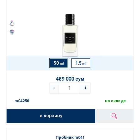
50
1.5
ml
ml
489 000 сум
-
+
m04250
на складе
в корзину
Пробник m041