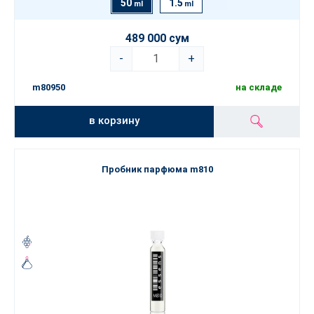
50
1.5
ml
ml
489 000 сум
-
+
m80950
на складе
в корзину
Пробник парфюма m810