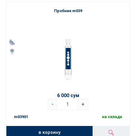
Пробник m039
6 000 сум
-
+
m03901
на складе
в корзину