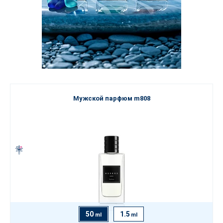
Мужской парфюм m808
50
1.5
ml
ml