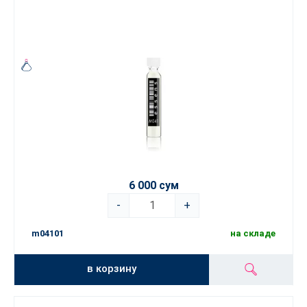
6 000 сум
-
+
m04101
на складе
в корзину