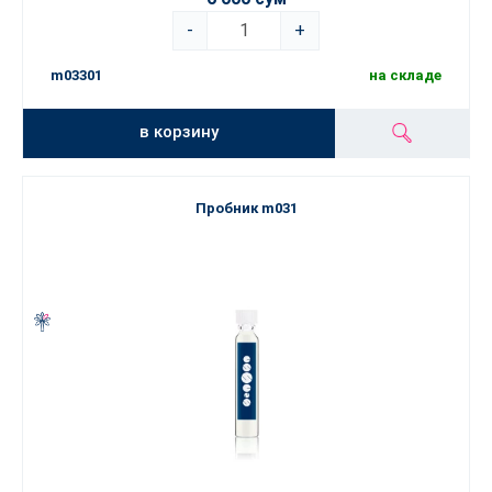
-
+
m03301
на складе
в корзину
Пробник m031