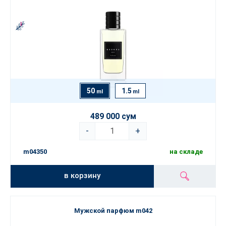
50
1.5
ml
ml
489 000 сум
-
+
m04350
на складе
в корзину
Мужской парфюм m042