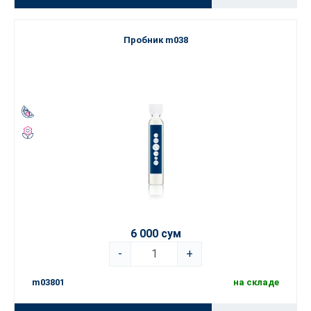
Пробник m038
6 000 сум
-
+
m03801
на складе