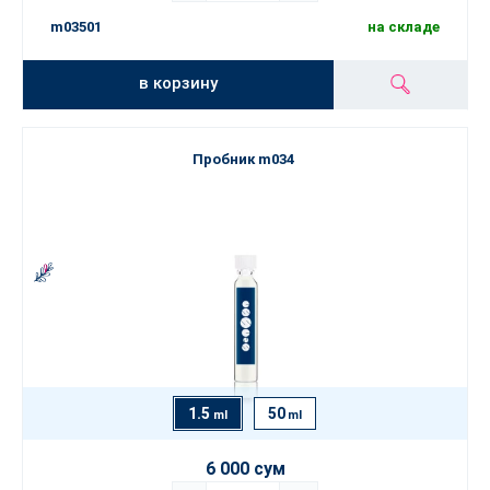
m03501
на складе
в корзину
Пробник m034
1.5
50
ml
ml
6 000 сум