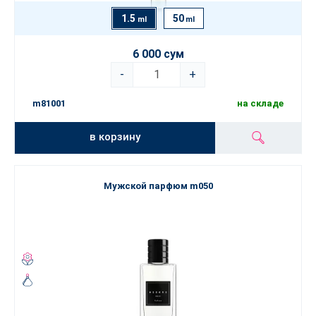
1.5
50
ml
ml
6 000 сум
-
+
m81001
на складе
в корзину
Мужской парфюм m050