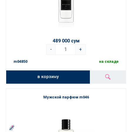
489 000 сум
-
+
m04850
на складе
в корзину
Мужской парфюм m046