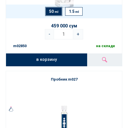
50
1.5
ml
ml
459 000 сум
-
+
m02850
на складе
в корзину
Пробник m027