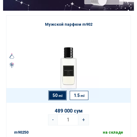
Мужской парфюм m902
50
1.5
ml
ml
489 000 сум
-
+
m90250
на складе