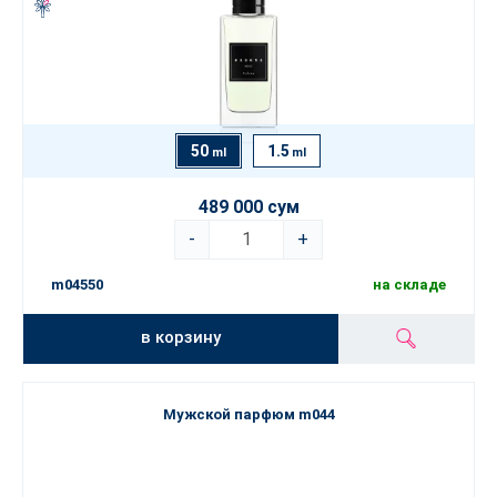
50
1.5
ml
ml
489 000 сум
-
+
m04550
на складе
в корзину
Мужской парфюм m044