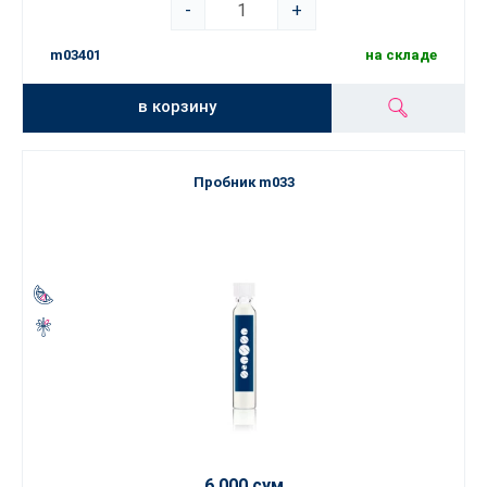
-
+
m03401
на складе
в корзину
Пробник m033
6 000 сум