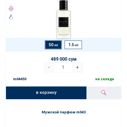
50
1.5
ml
ml
489 000 сум
-
+
m04450
на складе
в корзину
Мужской парфюм m043