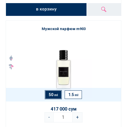
в корзину
Мужской парфюм m903
50
1.5
ml
ml
417 000 сум
-
+