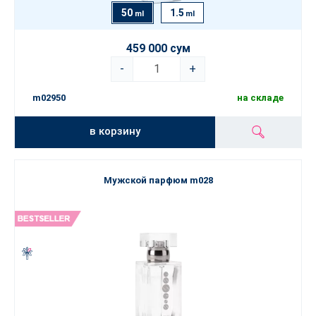
50
1.5
ml
ml
459 000 сум
-
+
m02950
на складе
в корзину
Мужской парфюм m028