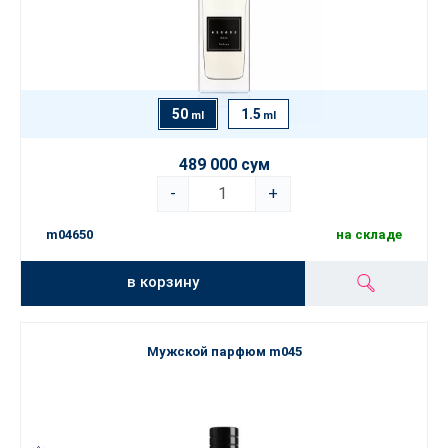
50
1.5
ml
ml
489 000 сум
-
+
m04650
на складе
в корзину
Мужской парфюм m045