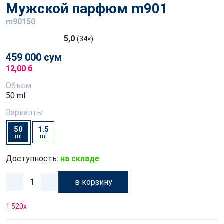
Мужской парфюм m901
m90150
5,0
(34×)
459 000 сум
12,00 б
Объем
50 ml
Варианты
50
1.5
ml
ml
Доступность:
на складе
в корзину
1 520
x