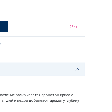
у
284
x
е
чатление раскрывается ароматом ириса с
пачулей и кедра добавляют аромату глубину