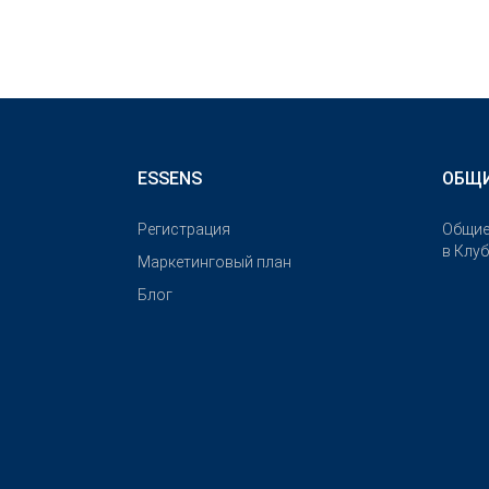
ESSENS
ОБЩИ
Pегистрация
Общие
в Клу
Маркетинговый план
Блог