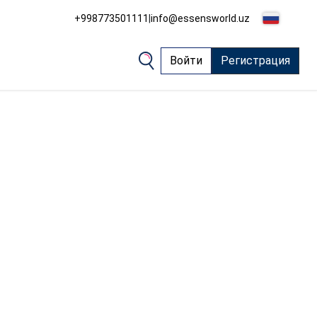
+998773501111
|
info@essensworld.uz
Войти
Регистрация