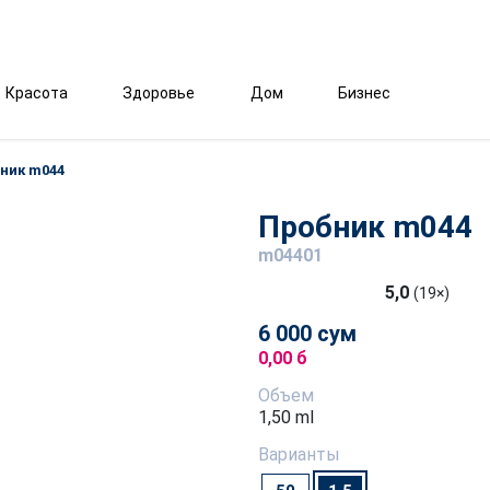
Красота
Здоровье
Дом
Бизнес
ник m044
Пробник m044
m04401
5,0
(19×)
6 000 сум
0,00 б
Объем
1,50 ml
Варианты