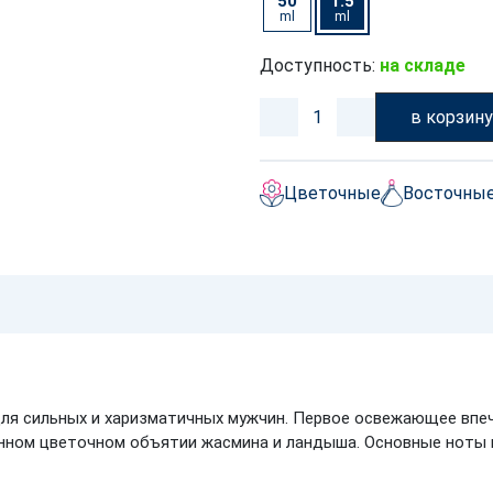
50
1.5
ml
ml
Доступность:
на складе
в корзин
Цветочные
Восточны
ля сильных и харизматичных мужчин. Первое освежающее впе
енном цветочном объятии жасмина и ландыша. Основные ноты 