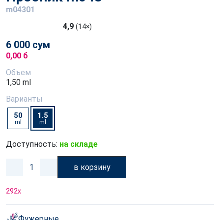
m04301
4,9
(14×)
6 000 сум
0,00 б
Объем
1,50 ml
Варианты
50
1.5
ml
ml
Доступность:
на складе
в корзину
292
x
Фужерные