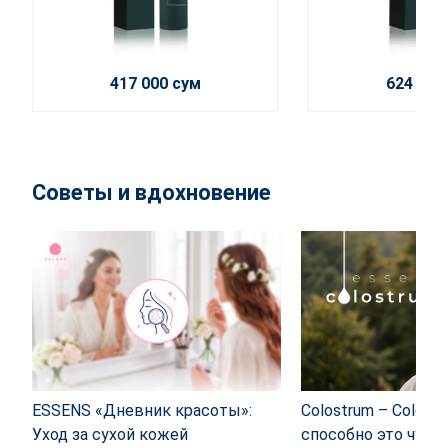
417 000 сум
624 000
Советы и вдохновение
ESSENS «Дневник красоты»:
Colostrum – Colostr
Уход за сухой кожей
способно это чуде