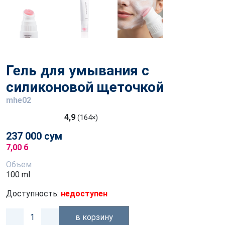
Гель для умывания с
силиконовой щеточкой
mhe02
4,9
(164×)
237 000 сум
7,00 б
Объем
100 ml
Доступность:
недоступен
в корзину