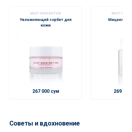
MUST HAVE EDITION
MUST HAVE E
Увлажняющий сорбет для
Мицеллярна
кожи
267 000 сум
269 000
Советы и вдохновение