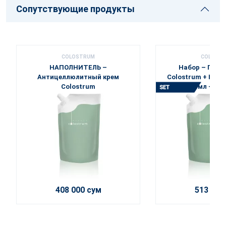
Сопутствующие продукты
COLOSTRUM
COLOST
НАПОЛНИТЕЛЬ –
Набор – Гель
Антицеллюлитный крем
Colostrum + Напо
Colostrum
мл + 500
408 000 сум
513 000