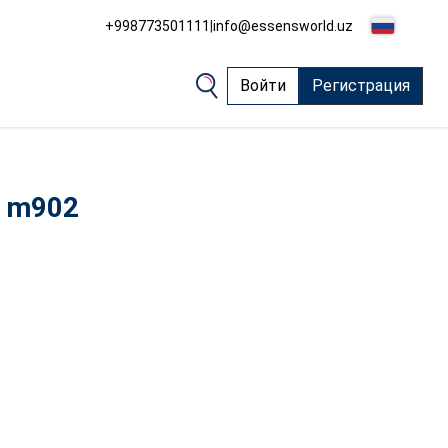
+998773501111
|
info@essensworld.uz
Войти
Регистрация
e m902