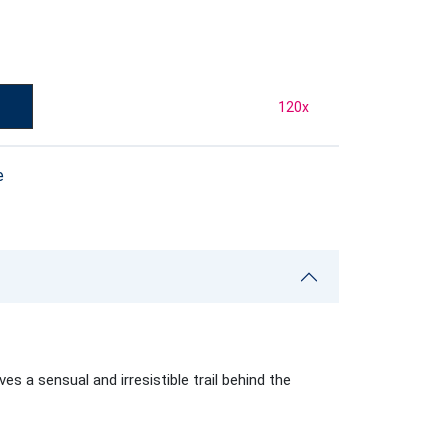
у
120
x
е
a sensual and irresistible trail behind the