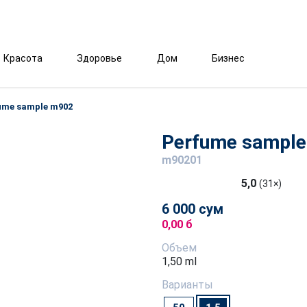
Красота
Здоровье
Дом
Бизнес
ume sample m902
Perfume sampl
m90201
5,0
(31×)
6 000 сум
0,00 б
Объем
1,50 ml
Варианты