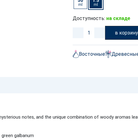
50
1.5
ml
ml
Доступность:
на складе
в корзин
Восточные
Древесны
sterious notes, and the unique combination of woody aromas leaves 
ng green galbanum