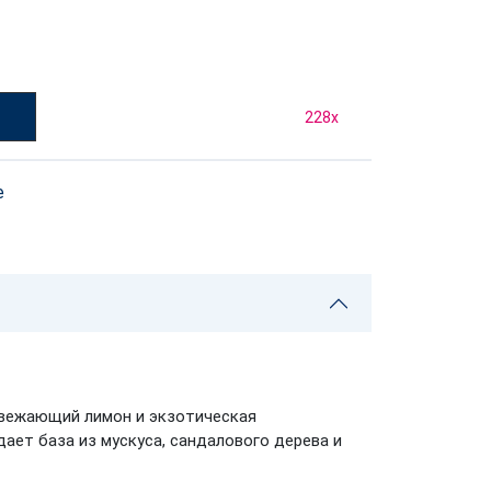
у
228
x
е
свежающий лимон и экзотическая
ает база из мускуса, сандалового дерева и