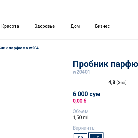
Красота
Здоровье
Дом
Бизнес
ник парфюма w204
Пробник парфю
w20401
4,8
(36×)
6 000 сум
0,00 б
Объем
1,50 ml
Варианты