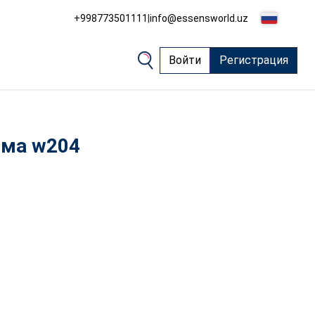
+998773501111
|
info@essensworld.uz
Войти
Регистрация
ма w204