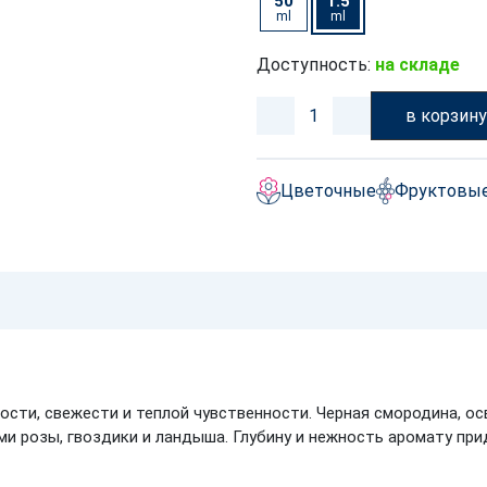
50
1.5
ml
ml
Доступность:
на складе
в корзин
Цветочные
Фруктовы
сти, свежести и теплой чувственности. Черная смородина, о
 розы, гвоздики и ландыша. Глубину и нежность аромату прид