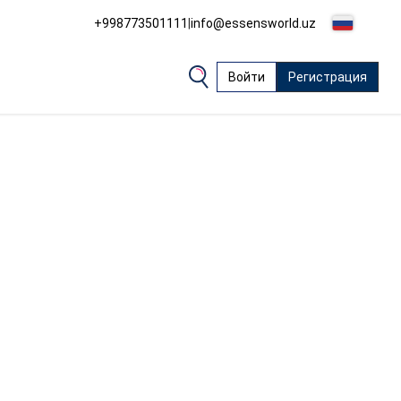
+998773501111
|
info@essensworld.uz
Войти
Регистрация