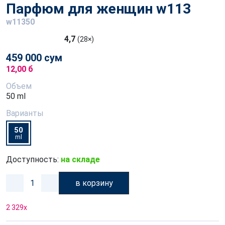
Парфюм для женщин w113
w11350
4,7
(28×)
459 000 сум
12,00 б
Объем
50 ml
Варианты
50
ml
Доступность:
на складе
в корзину
2 329
x