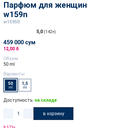
Парфюм для женщин
w159n
w15950
5,0
(142×)
459 000 сум
12,00 б
Объем
50 ml
Варианты
50
1,5
ml
ml
Доступность:
на складе
в корзину
8 573
x