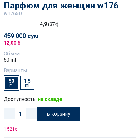
Парфюм для женщин w176
w17650
4,9
(37×)
459 000 сум
12,00 б
Объем
50 ml
Варианты
50
1.5
ml
ml
Доступность:
на складе
в корзину
1 521
x