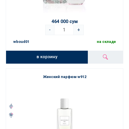
464 000 сум
-
+
wboud01
на складе
в корзину
Женский парфюм w912