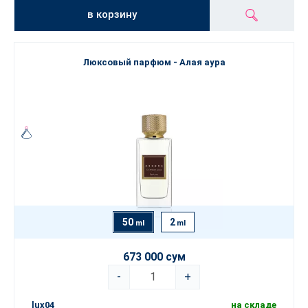
в корзину
Люксовый парфюм - Алая аура
50
2
ml
ml
673 000 сум
-
+
lux04
на складе