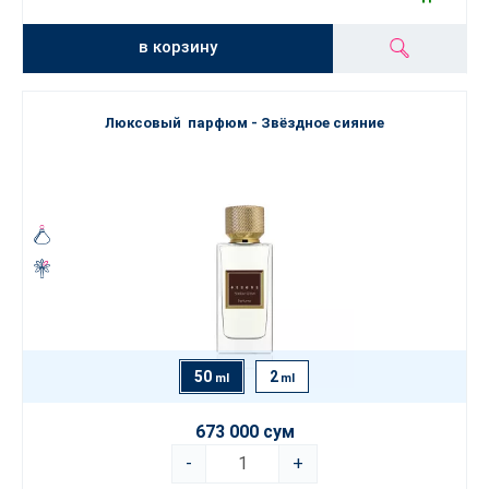
в корзину
Люксовый парфюм - Звёздное сияние
50
2
ml
ml
673 000 сум
-
+