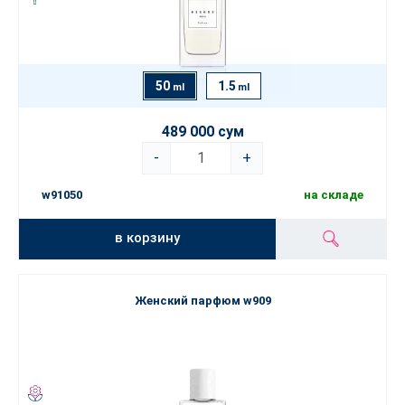
50
1.5
ml
ml
489 000 сум
-
+
w91050
на складе
в корзину
Женский парфюм w909