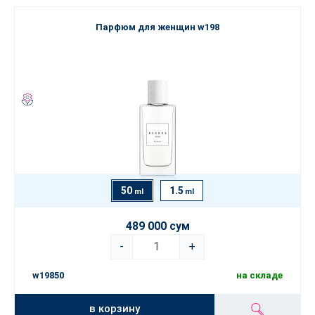
Парфюм для женщин w198
50
1.5
ml
ml
489 000 сум
-
+
w19850
на складе
в корзину