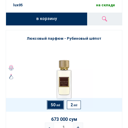
lux05
на складе
в корзину
Люксовый парфюм - Рубиновый шёпот
50
2
ml
ml
673 000 сум
-
+