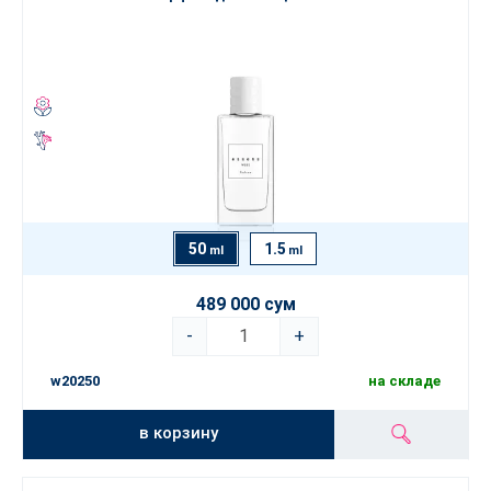
50
1.5
ml
ml
489 000 сум
-
+
w20250
на складе
в корзину