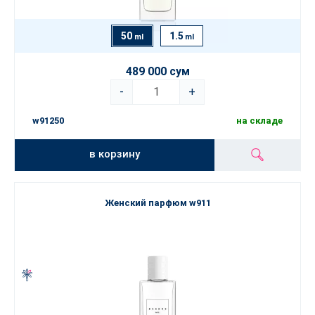
50
1.5
ml
ml
489 000 сум
-
+
w91250
на складе
в корзину
Женский парфюм w911