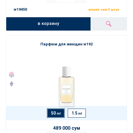
w19450
менее чем 5 штук
в корзину
Парфюм для женщин w192
50
1.5
ml
ml
489 000 сум