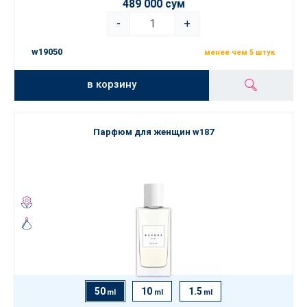
489 000 сум
-
+
w19050
менее чем 5 штук
в корзину
Парфюм для женщин w187
50
10
1.5
ml
ml
ml