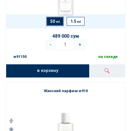
50
1.5
ml
ml
489 000 сум
-
+
w91150
на складе
в корзину
Женский парфюм w910