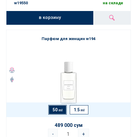
w19550
на складе
в корзину
Парфюм для женщин w194
50
1.5
ml
ml
489 000 сум
-
+