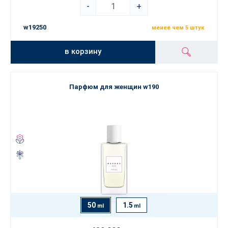
-
+
w19250
менее чем 5 штук
в корзину
Парфюм для женщин w190
50
1.5
ml
ml