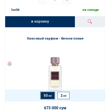
lux06
на складе
в корзину
Люксовый парфюм - Вечное пламя
50
2
ml
ml
673 000 сум