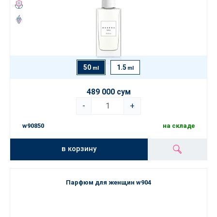
50
1.5
ml
ml
489 000 сум
-
+
w90850
на складе
в корзину
Парфюм для женщин w904