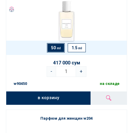
50
1.5
ml
ml
417 000 сум
-
+
w90450
на складе
в корзину
Парфюм для женщин w204