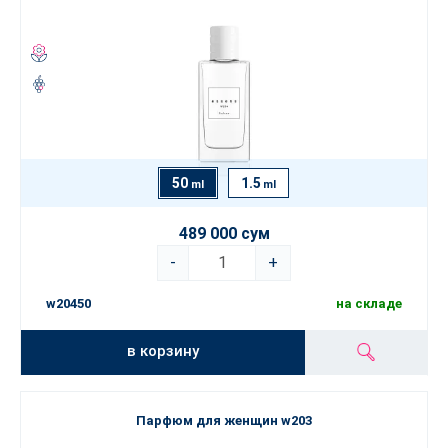
50
1.5
ml
ml
489 000 сум
-
+
w20450
на складе
в корзину
Парфюм для женщин w203