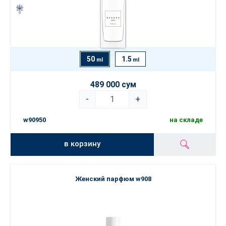
50
1.5
ml
ml
489 000 сум
-
+
w90950
на складе
в корзину
Женский парфюм w908