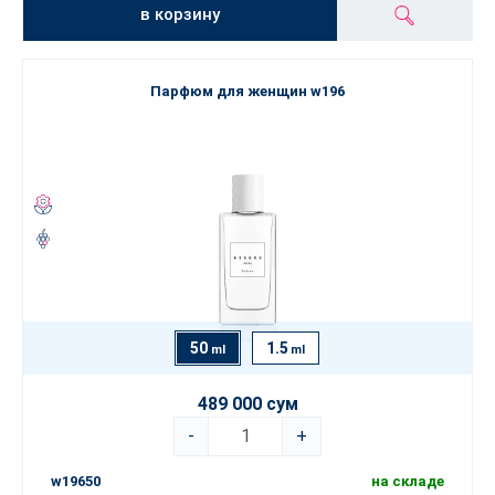
в корзину
Парфюм для женщин w196
50
1.5
ml
ml
489 000 сум
-
+
w19650
на складе