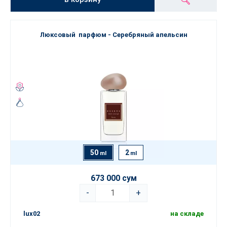
Люксовый парфюм - Серебряный апельсин
50
2
ml
ml
673 000 сум
-
+
lux02
на складе