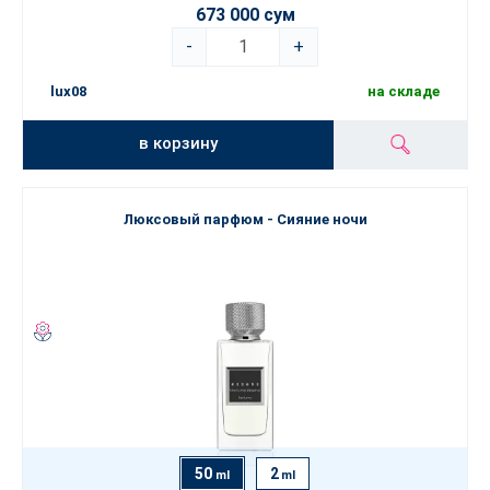
673 000 сум
-
+
lux08
на складе
в корзину
Люксовый парфюм - Сияние ночи
50
2
ml
ml