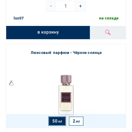
-
+
lux07
на складе
в корзину
Люксовый парфюм - Чёрное солнце
50
2
ml
ml