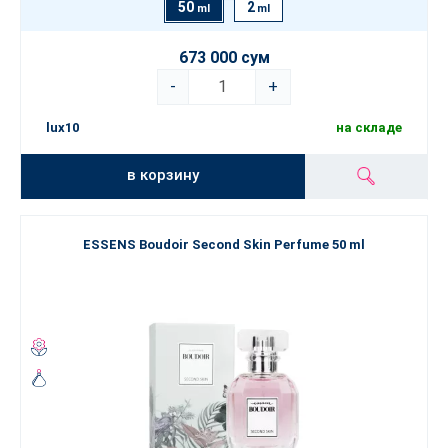
50
2
ml
ml
673 000 сум
-
+
lux10
на складе
в корзину
ESSENS Boudoir Second Skin Perfume 50 ml