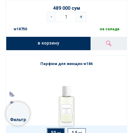
489 000 сум
-
+
w18750
на складе
в корзину
Парфюм для женщин w186
Фильтр
50
1.5