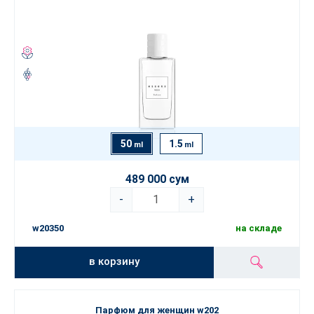
50
1.5
ml
ml
489 000 сум
-
+
w20350
на складе
в корзину
Парфюм для женщин w202