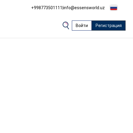
+998773501111
|
info@essensworld.uz
Войти
Регистрация